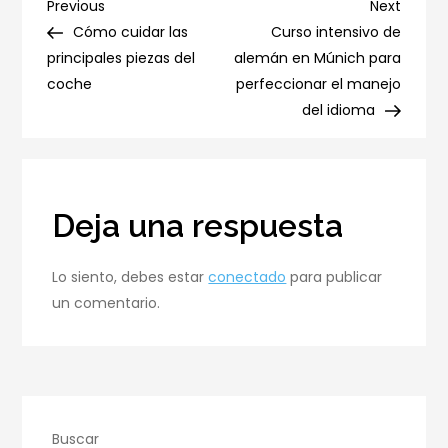
padres
Navegación
Previous
Next
Previous
Next
a
Post
Post
Cómo cuidar las
Curso intensivo de
de
hijos
principales piezas del
alemán en Múnich para
Sevilla
coche
perfeccionar el manejo
entradas
como
del idioma
sustitución
de
un
procedimiento
Deja una respuesta
hereditario
Lo siento, debes estar
conectado
para publicar
un comentario.
Buscar