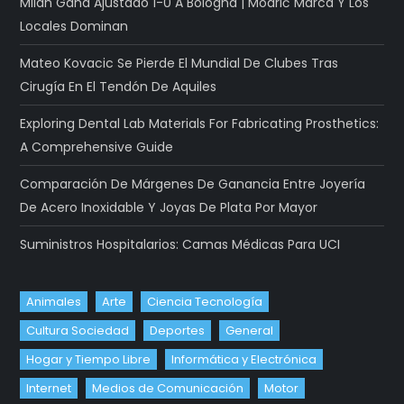
Milan Gana Ajustado 1-0 A Bologna | Modrić Marca Y Los
Locales Dominan
Mateo Kovacic Se Pierde El Mundial De Clubes Tras
Cirugía En El Tendón De Aquiles
Exploring Dental Lab Materials For Fabricating Prosthetics:
A Comprehensive Guide
Comparación De Márgenes De Ganancia Entre Joyería
De Acero Inoxidable Y Joyas De Plata Por Mayor
Suministros Hospitalarios: Camas Médicas Para UCI
Animales
Arte
Ciencia Tecnología
Cultura Sociedad
Deportes
General
Hogar y Tiempo Libre
Informática y Electrónica
Internet
Medios de Comunicación
Motor