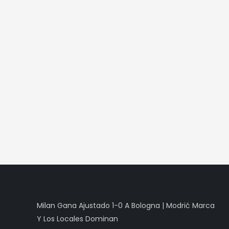
Milan Gana Ajustado 1-0 A Bologna | Modrić Marca
Y Los Locales Dominan