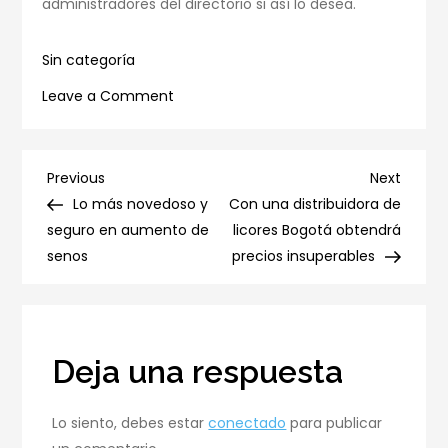
administradores del directorio si así lo desea.
Sin categoría
on
Leave a Comment
Gracias
a
http://www.piezasdesegundamano.es/
Navegación
Previous
Next
Previous
Next
no
Post
Post
Lo más novedoso y
Con una distribuidora de
de
hay
seguro en aumento de
licores Bogotá obtendrá
que
senos
precios insuperables
entradas
dar
más
vueltas
para
Deja una respuesta
reparar
el
Lo siento, debes estar
conectado
para publicar
coche