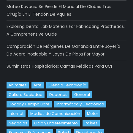
Mateo Kovacic Se Pierde El Mundial De Clubes Tras
Cirugía En El Tendón De Aquiles
Exploring Dental Lab Materials For Fabricating Prosthetics:
A Comprehensive Guide
Comparación De Márgenes De Ganancia Entre Joyería
De Acero Inoxidable Y Joyas De Plata Por Mayor
Suministros Hospitalarios: Camas Médicas Para UCI
Animales
Arte
Ciencia Tecnología
Cultura Sociedad
Deportes
General
Hogar y Tiempo Libre
Informática y Electrónica
Internet
Medios de Comunicación
Motor
Negocios
Ocio y Entretenimiento
Países
Recursos Referencias
Salud
Sin categoría