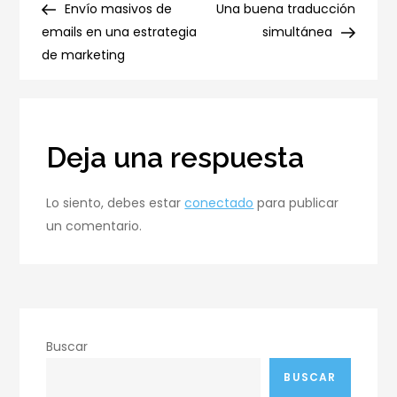
una
Post
Post
Envío masivos de
Una buena traducción
de
finca
emails en una estrategia
simultánea
en
de marketing
entradas
la
Ceja
(Antioquía)?
Deja una respuesta
Lo siento, debes estar
conectado
para publicar
un comentario.
Buscar
BUSCAR