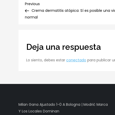
Navegación
Previous
Previous
Post
Crema dermatitis atópica: Sí es posible una vi
de
normal
entradas
Deja una respuesta
Lo siento, debes estar
conectado
para publicar u
Milan Gana Ajustado 1-0 A Bologna | Modrić Marca
Y Los Locales Dominan