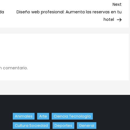
en
Nex
Next
Madrid:
Post
da
Diseño web profesional: Aumenta las reservas en tu
Antes,
hotel
durante
y
después
n comentario.
Animales
Arte
Ciencia Tecnología
Cultura Sociedad
Deportes
General